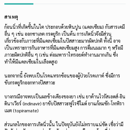
สาเหตุ
ก้อนนิ่วที่เกิดขึ้นในไต ประกอบด้วยหินปูน (แคลเซียม) กับสารเคมี
อื่น ๆ เช่น ออกซาเลต กรดยูริก เป็นต้น การเกิดนิ่วจึงมีส่วน
เกี่ยวข้องกับภาวะที่มีแคลเซียมในปัสสาวะมากผิดปกติ ทั้งนี้ อาจ
เป็นเพราะการกินอาหารที่มีแคลเซียมสูง การดื่มนมมาก ๆ หรือมี
ภาวะผิดปกติอื่น ๆ (เช่น ต่อมพาราไทรอยด์ทำงานมากเกิน ซึ่ง
ทำให้มีแคลเซียมในเลือดสูง)
นอกจากนี้ ยังพบเป็นโรคแทรกซ้อนของผู้ป่วยโรคเกาต์ ซึ่งมีการ
ขับกรดยูริกออกทางปัสสาวะ
บางกรณีอาจพบเป็นผลข้างเคียงของยา เช่น ยาต้านไวรัสเอดส์-อิน
ดินาเวียร์ (indinavir) ยาขับปัสสาวะฟูโรซีไมด์ ยาแก้ลมชัก-โทพิรา
เมต (topiramate)
ส่วนกลไกของการเกิดนิ่วนั้น ในปัจจุบันยังไม่ทราบแน่ชัด เชื่อว่ามี