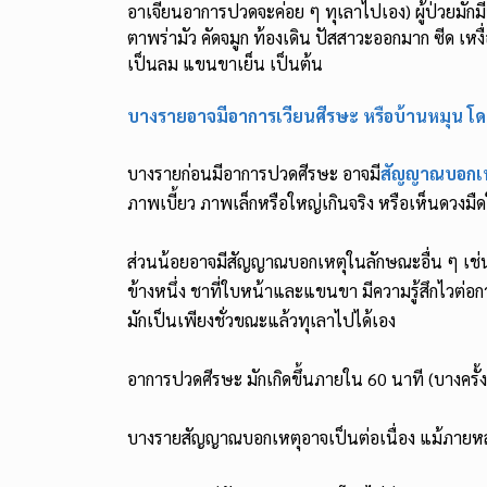
อาเจียนอาการปวดจะค่อย ๆ ทุเลาไปเอง) ผู้ป่วยมักมีอ
ตาพร่ามัว คัดจมูก ท้องเดิน ปัสสาวะออกมาก ซีด เหง
เป็นลม แขนขาเย็น เป็นต้น
บางรายอาจมีอาการเวียนศีรษะ หรือบ้านหมุน โดย
บางรายก่อนมีอาการปวดศีรษะ อาจมี
สัญญาณบอกเห
ภาพเบี้ยว ภาพเล็กหรือใหญ่เกินจริง หรือเห็นดวงมืด
ส่วนน้อยอาจมีสัญญาณบอกเหตุในลักษณะอื่น ๆ เช่น ม
ข้างหนึ่ง ชาที่ใบหน้าและแขนขา มีความรู้สึกไวต่อ
มักเป็นเพียงชั่วขณะแล้วทุเลาไปได้เอง
อาการปวดศีรษะ มักเกิดขึ้นภายใน 60 นาที (บางครั
บางรายสัญญาณบอกเหตุอาจเป็นต่อเนื่อง แม้ภายหลั