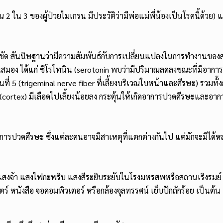
ใน 3 ของผู้ป่วยไมเกรน มีประวัติว่ามีพ่อแม่พี่น้องเป็นโรคนี้ด้วย) 
่ชัด สันนิษฐานว่ามีความสัมพันธ์กับการเปลี่ยนแปลงในการทำงานของ
สมอง ได้แก่ ซีโรโทนิน (serotonin พบว่ามีปริมาณลดลงขณะที่มีอาการก
ที่ 5 (trigeminal nerve fiber ที่เลี้ยงบริเวณใบหน้าและศีรษะ) รวม
rtex) มีเลือดไปเลี้ยงน้อยลง กระตุ้นให้เกิดอาการปวดศีรษะและอาการ
ิดอาการปวดศีรษะ ซึ่งแต่ละคนอาจมีสาเหตุที่แตกต่างกันไป แต่มักจะมีได้ห
 แสงจ้า แสงไฟกะพริบ แสงสีระยิบระยับในโรงมหรสพหรือสถานเริงรมย์ 
 หนังสือ จอคอมพิวเตอร์ หรือกล้องจุลทรรศน์ เย็บปักถักร้อย เป็นต้น