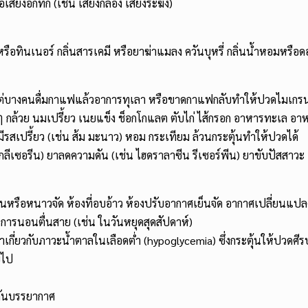
อเสียงอึกทึก (เช่น เสียงกลอง เสียงระฆัง)
ีหรือทินเนอร์ กลิ่นสารเคมี หรือยาฆ่าแมลง ควันบุหรี่ กลิ่นน้ำหอมหรือด
(แต่บางคนดื่มกาแฟแล้วอาการทุเลา หรือขาดกาแฟกลับทำให้ปวดไมเกร
ต่าง ๆ กล้วย นมเปรี้ยว เนยแข็ง ช็อกโกแลต ตับไก่ ไส้กรอก อาหารทะเล
มีรสเปรี้ยว (เช่น ส้ม มะนาว) หอม กระเทียม ล้วนกระตุ้นทำให้ปวดได้
เซอรีน) ยาลดความดัน (เช่น ไฮดราลาซีน รีเซอร์พีน) ยาขับปัสสาวะ
้อนหรือหนาวจัด ห้องที่อบอ้าว ห้องปรับอากาศเย็นจัด อากาศเปลี่ยนแปล
รนอนตื่นสาย (เช่น ในวันหยุดสุดสัปดาห์)
อว่าเกี่ยวกับภาวะน้ำตาลในเลือดต่ำ (hypoglycemia) ซึ่งกระตุ้นให้ปวดศี
ยไป
ดันบรรยากาศ