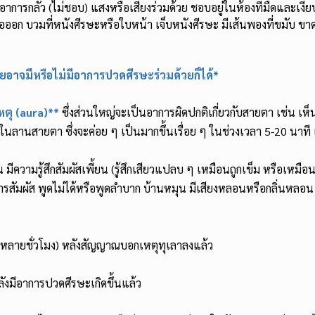
าการกลัว (ไม่ชอบ) แสงหรือเสียงร่วมด้วย ชอบอยู่ในห้องที่มืดและเงียบ
ื่อออก บวมที่หนังศีรษะหรือใบหน้า เจ็บหนังศีรษะ มีเส้นพองที่ขมับ ขา
อาจมีหรือไม่มีอาการปวดศีรษะร่วมด้วยก็ได้*
ตุ (aura)**
ซึ่งส่วนใหญ่จะเป็นอาการผิดปกติเกี่ยวกับสายตา เช่น เ
ในลานสายตา ซึ่งจะค่อย ๆ เป็นมากขึ้นเรื่อย ๆ ในช่วงเวลา 5-20 นาที 
ีความรู้สึกสัมผัสเพี้ยน (รู้สึกเสียวแปลบ ๆ เหมือนถูกเข็ม หรือเหมื
การสัมผัส พูดไม่ได้หรือพูดลำบาก บ้านหมุน มีเสียงหลอนหรือกลิ่นหลอ
้งหลายชั่วโมง) หลังสัญญาณบอกเหตุทุเลาลงแล้ว
งมีอาการปวดศีรษะเกิดขึ้นแล้ว