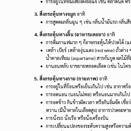
การอยู่ในที่ที่มีเสียงดังจอแจ เช่น ตลาดนัด หรื
3. สิ่งกระตุ้นทางจมูก
อาทิ
การสูดดมกลิ่นฉุน ๆ เช่น กลิ่นน้ำมันรถ กลิ่นส
4. สิ่งกระตุ้นทางลิ้น (อาหารและยา)
อาทิ
การดื่มกาแฟมาก ๆ ก็อาจกระตุ้นให้ปวดได้ 
เหล้า เบียร์ เหล้าองุ่นแดง (red wine) ถั่ว
น้ำตาลเทียม (aspartame) สารกันบูด ผลไม้ที่
ยานอนหลับ ยาขยายหลอดเลือด (เช่น ไนโตรกลี
5. สิ่งกระตุ้นทางกาย (กายภาพ)
อาทิ
การอยู่ในที่ร้อนหรือเย็นเกินไป เช่น อากาศร
การอดนอน (นอนไม่พอ) หรือนอนมากเกินไป กา
การอดข้าว กินข้าวผิดเวลา หรือกินอิ่มจัด เชื่
หวาน (มีน้ำตาลในเลือดสูง) อาการปวดจะหา
การนั่งรถ นั่งเรือ หรือนั่งเครื่องบิน
การเปลี่ยนแปลงของระดับความสูงหรือความ