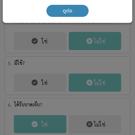
ปวดเสียวหรือเสียดแน่นบริเวณชายโครงขวาทุกวัน นาน
4.
ดูต่อ
เป็นสัปดาห์ ๆ และมีอาการอ่อนล้า?
ร่วมกับ
ดีซ่าน (ตา
เหลือง) ท้องบวม
หรือ
คลำได้ก้อนที่ใต้ชายโครงขวา?
มีไข้?
5.
ได้รับบาดเจ็บ?
6.