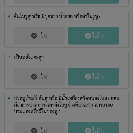
คันในรูหู
หรือ
มีขุยขาว น้ำตาล หรือดำในรูหู?
6.
เป็นหลังแคะหู?
7.
ปวดหูร่วมกับคันหู หรือ มีน้ำเหลืองหรือหนองไหล?
และ
8.
มีอาการปวดมากเวลาดึงใบหูข้างที่ปวด/ตรวจพบรอย
บวมแดงหรือฝีในช่องหู?