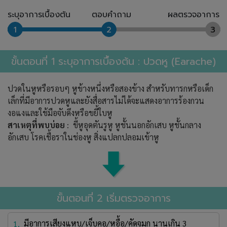
ระบุอาการเบื้องต้น
ตอบคำถาม
ผลตรวจอาการ
1
2
3
ขั้นตอนที่ 1 ระบุอาการเบื้องต้น : ปวดหู (Earache)
ปวดในหูหรือรอบๆ หูข้างหนึ่งหรือสองข้าง สำหรับทารกหรือเด็ก
เล็กที่มีอาการปวดหูและยังสื่อสารไม่ได้จะแสดงอาการร้องกวน
งอแงและใช้มือจับดึงหรือขยี้ใบหู
สาเหตุที่พบบ่อย
: ขี้หูอุดตันรูหู หูชั้นนอกอักเสบ หูชั้นกลาง
อักเสบ โรคเชื้อราในช่องหู สิ่งแปลกปลอมเข้าหู
ขั้นตอนที่ 2 เริ่มตรวจอาการ
มีอาการเสียงแหบ/เจ็บคอ/หูอื้อ/คัดจมูก นานเกิน 3
1.