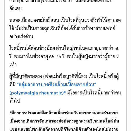
(temporal artery) จึงนิยมเรียกว่า "หลอดเลือดแดงขมับ
อักเสบ"
หลอดเลือดแดงขมับอักเสบ เป็นโรคที่รุนแรงถึงทำให้ตาบอด
ได้ นับว่าเป็นภาวะฉุกเฉินที่ต้องได้รับการรักษาจากแพทย์
อย่างเร่งด่วน
โรคนี้พบได้ค่อนข้างน้อย ส่วนใหญ่พบในคนอายุมากกว่า 50
ปี พบมากในช่วงอายุ 65-75 ปี พบในผู้หญิงมากกว่าผู้ชาย 2
เท่า
ผู้ที่มีญาติสายตรง (พ่อแม่หรือญาติพี่น้อง) เป็นโรคนี้ หรือผู้
ที่มี
"กลุ่มอาการปวดตึงกล้ามเนื้อหลายส่วน"
(polymyalgia rheumatic)*
มีโอกาสเป็นโรคนี้มากกว่าคน
ทั่วไป
*มีอาการปวดและตึงกล้ามเนื้อพร้อมกันหลายส่วนของร่างกาย
เนื่องจากเกิดการอักเสบของข้อต่อกระดูกตรงบริเวณคอ ไหล่ ต้น
แขน และสะโพก อันเกิดจากปฏิกิริยาภูมิต้านตัวเองโดยไม่ทราบ