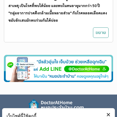
สาเหตุ เป็นโรคที่พบได้น้อย และพบในคนอายุมากกว่า 50 ปี
"กลุ่มอาการปวดตึงกล้ามเนื้อหลายส่วน" กับโรคหลอดเลือดแดง
ขมับอักเสบมักพบร่วมกันได้บ่อย
เว็บไซต์นี้ใช้คุกกี้