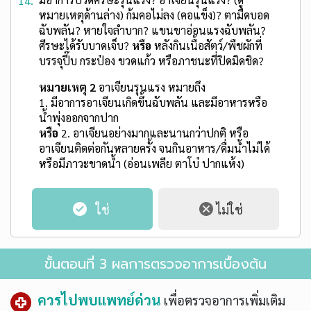
14.
หมายเหตุด้านล่าง) ก้มคอไม่ลง (คอแข็ง)? ตามืดบอด
ฉับพลัน? หายใจลำบาก? แขนขาอ่อนแรงฉับพลัน?
ศีรษะได้รับบาดเจ็บ?
หรือ
หลังกินเนื้อสัตว์/พืชผักที่
บรรจุปี๊บ กระป๋อง ขวดแก้ว หรือภาชนะที่ปิดมิดชิด?
หมายเหตุ 2
อาเจียนรุนแรง หมายถึง
1. มีอาการอาเจียนเกิดขึ้นฉับพลัน และมีอาหารหรือ
น้ำพุ่งออกจากปาก
หรือ
2. อาเจียนอย่างมากและนานกว่าปกติ หรือ
อาเจียนติดต่อกันหลายครั้ง จนกินอาหาร/ดื่มน้ำไม่ได้
หรือมีภาวะขาดน้ำ (อ่อนเพลีย ตาโบ๋ ปากแห้ง)
ขั้นตอนที่ 3 ผลการตรวจอาการเบื้องต้น
ควรไปพบแพทย์ด่วน
เพื่อตรวจอาการเพิ่มเติม