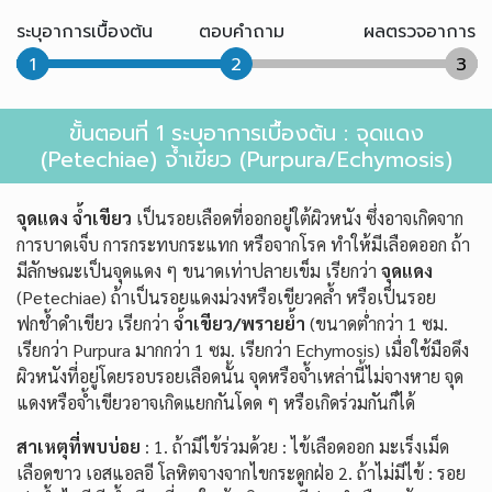
ระบุอาการเบื้องต้น
ตอบคำถาม
ผลตรวจอาการ
1
2
3
ขั้นตอนที่ 1 ระบุอาการเบื้องต้น : จุดแดง
(Petechiae) จ้ำเขียว (Purpura/Echymosis)
จุดแดง จ้ำเขียว
เป็นรอยเลือดที่ออกอยู่ใต้ผิวหนัง ซึ่งอาจเกิดจาก
การบาดเจ็บ การกระทบกระแทก หรือจากโรค ทำให้มีเลือดออก ถ้า
มีลักษณะเป็นจุดแดง ๆ ขนาดเท่าปลายเข็ม เรียกว่า
จุดแดง
(Petechiae) ถ้าเป็นรอยแดงม่วงหรือเขียวคล้ำ หรือเป็นรอย
ฟกช้ำดำเขียว เรียกว่า
จ้ำเขียว/พรายย้ำ
(ขนาดต่ำกว่า 1 ซม.
เรียกว่า Purpura มากกว่า 1 ซม. เรียกว่า Echymosis) เมื่อใช้มือดึง
ผิวหนังที่อยู่โดยรอบรอยเลือดนั้น จุดหรือจ้ำเหล่านี้ไม่จางหาย จุด
แดงหรือจ้ำเขียวอาจเกิดแยกกันโดด ๆ หรือเกิดร่วมกันก็ได้
สาเหตุที่พบบ่อย
: 1. ถ้ามีไข้ร่วมด้วย : ไข้เลือดออก มะเร็งเม็ด
เลือดขาว เอสแอลอี โลหิตจางจากไขกระดูกฝ่อ 2. ถ้าไม่มีไข้ : รอย