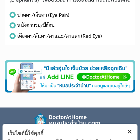
ปวดตา/เจ็บตา (Eye Pain)
หนังตาบวม/มีก้อน
เคืองตา/คันตา/ตาแฉะ/ตาแดง (Red Eye)
เว็บไซต์นี้ใช้คุกกี้
รู้จัก Doctor at Home
ตรวจอาการเจ็บป่วย