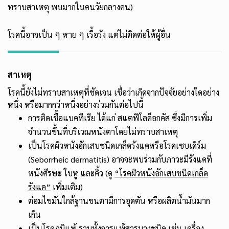
ทราบสาเหตุ พบมากในคนวัยกลางคน)
โรคนี้อาจเป็น ๆ หาย ๆ เรื้อรัง แต่ไม่ติดต่อให้ผู้อื่น
สาเหตุ
โรคนี้ยังไม่ทราบสาเหตุที่ชัดเจน เชื่อว่าเกิดจากปัจจัยอย่างใดอย่าง
หนึ่ง หรือมากกว่าหนึ่งอย่างร่วมกันต่อไปนี้
การติดเชื้อแบคทีเรีย ได้แก่ สแตฟีโลค็อกคัส ซึ่งมีการเพิ่ม
จำนวนขึ้นที่บริเวณหนังตาโดยไม่ทราบสาเหตุ
เป็นโรคผิวหนังอักเสบชนิดเกล็ดรังแคหรือโรคเซบเดิร์ม
(Seborrheic dermatitis) อาจจะพบร่วมกับภาวะมีรังแคที่
หนังศีรษะ ใบหู และคิ้ว (ดู
“โรคผิวหนังอักเสบชนิดเกล็ด
รังแค”
เพิ่มเติม)
ต่อมไขมันใกล้ฐานขนตามีการอุดตัน หรือผลิตน้ำมันมาก
เกิน
เป็นโรคภูมิแพ้ รวมทั้งการแพ้สารบางชนิด เช่น เครื่อง