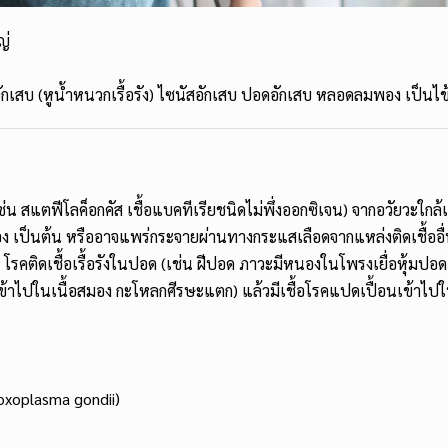
ญ่
ลางอักเสบ (หูน้ำหนวกเรื้อรัง) ไซนัสอักเสบ ปอดอักเสบ หลอดลมพอง เป็นไข้เร
ช่น สแตฟีโลค็อกคัส เชื้อแบคทีเรียชนิดไม่พึ่งออกซิเจน) จากอวัยวะใกล้เค
เป็นต้น หรืออาจแพร่กระจายผ่านทางกระแสเลือดจากแหล่งติดเชื้ออื่น ๆ
) โรคติดเชื้อเรื้อรังในปอด (เช่น ฝีปอด ภาวะมีหนองในโพรงเยื่อหุ้
ษะเข้าไปในเนื้อสมอง กะโหลกศีรษะแตก) แล้วมีเชื้อโรคแปดเปื้อนเข้าไ
Toxoplasma gondii)