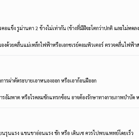
ข็ง รูม่านตา 2 ข้างไม่เท่ากัน (ข้างที่มีฝีจะโตกว่าปกติ และไม่หดลงเ
องด้วยคลื่นแม่เหล็กไฟฟ้าหรือเอกซเรย์คอมพิวเตอร์ ตรวจคลื่นไฟฟ้
ำการผ่าตัดระบายเอาหนองออก หรือเอาก้อนฝีออก
อาการอัมพาต หรือโรคลมชักแทรกซ้อน อาจต้องรักษาทางกายภาพบำบัด ห
เจียนรุนแรง แขนขาอ่อนแรง ชัก หรือ เดินเซ ควรไปพบแพทย์โดยเร็ว