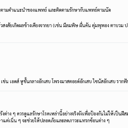
บัติตามคำแนะนำของแพทย์ และติดตามรักษากับแพทย์ตามนัด
วสงสัยเกิดผลข้างเคียงจากยา (เช่น มีลมพิษ ผื่นคัน ตุ่มพุพอง ตาบวม ป
ผล เช่น เอดส์ หูชั้นกลางอักเสบ โพรงมาสตอยด์อักเสบ ไซนัสอักเสบ รากฟ
ังต่าง ๆ ควรดูแลรักษาโรคเหล่านี้อย่างจริงจังเพื่อป้องกันไม่ให้เป็น
ษาแต่เนิ่น ๆ จะช่วยให้ปลอดภัยและลดภาวะแทรกซ้อนต่าง ๆ