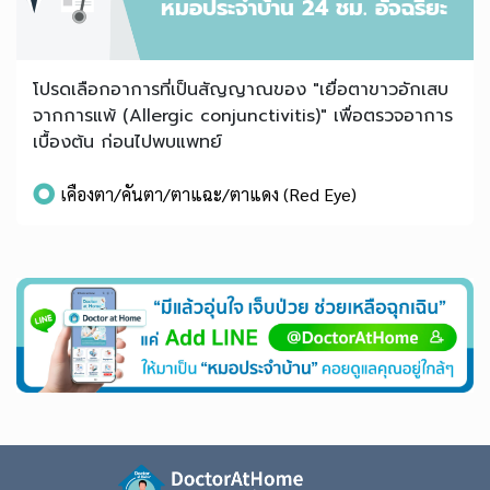
หมอประจำบ้าน 24 ชม. อัจฉริยะ
โปรดเลือกอาการที่เป็นสัญญาณของ "เยื่อตาขาวอักเสบ
จากการแพ้ (Allergic conjunctivitis)" เพื่อตรวจอาการ
เบื้องต้น ก่อนไปพบแพทย์
เคืองตา/คันตา/ตาแฉะ/ตาแดง (Red Eye)