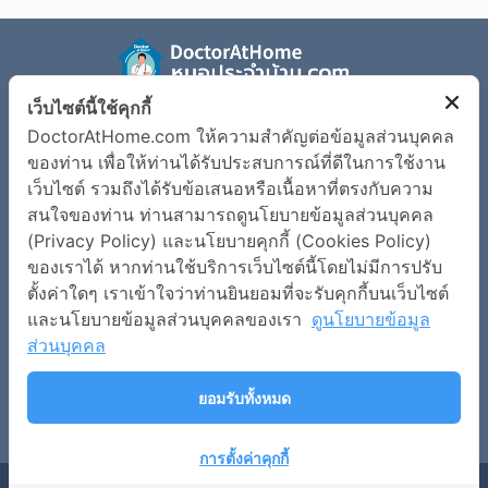
เว็บไซต์นี้ใช้คุกกี้
รู้จัก Doctor at Home
ตรวจอาการเจ็บป่วย
DoctorAtHome.com ให้ความสำคัญต่อข้อมูลส่วนบุคคล
ข้อมูลโรค
เงื่อนไขการใช้งานเว็บไซต์
ของท่าน เพื่อให้ท่านได้รับประสบการณ์ที่ดีในการใช้งาน
เว็บไซต์ รวมถึงได้รับข้อเสนอหรือเนื้อหาที่ตรงกับความ
นโยบายข้อมูลส่วนบุคคล
สนใจของท่าน ท่านสามารถดูนโยบายข้อมูลส่วนบุคคล
(Privacy Policy) และนโยบายคุกกี้ (Cookies Policy)
ติดต่อเรา
ของเราได้ หากท่านใช้บริการเว็บไซต์นี้โดยไม่มีการปรับ
บริษัท สมาร์ทด็อกเตอร์ อินโนเวชั่น จำกัด
ตั้งค่าใดๆ เราเข้าใจว่าท่านยินยอมที่จะรับคุกกี้บนเว็บไซต์
และนโยบายข้อมูลส่วนบุคคลของเรา
ดูนโยบายข้อมูล
เลขที่ 973 อาคารเพรสิเด้นท์ทาวเวอร์ ชั้น 7 ห้องเลขที่ 7E ถนน
เพลินจิต แขวงลุมพินี เขตปทุมวัน กรุงเทพมหานคร 10330
ส่วนบุคคล
contact@doctorathome.com
ยอมรับทั้งหมด
การตั้งค่าคุกกี้
DoctorAtHome.com