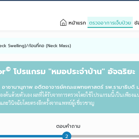
หน้าแรก
ตรวจอาการเจ็บป่วย
ข้
k Swelling)/ก้อนที่คอ (Neck Mass)
©
or
โปรแกรม "หมอประจำบ้าน" อัจฉริยะ
ติ อาชานานุภาพ อดีตอาจารย์คณะแพทยศาสตร์ รพ.รามาธิบดี 
องต้นด้วยตัวเอง ผลที่ได้รับจากการตรวจโดยใช้โปรแกรมนี้เป็นเพียงแน
ละวินิจฉัยโดยตรงอีกครั้งจากแพทย์ผู้เชี่ยวชาญ
ตอบคำถาม
2