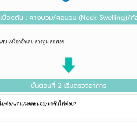
การเบื้องต้น : คางบวม/คอบวม (Neck Swelling)/ก
กเสบ เหงือกอักเสบ คางทูม คอพอก
ขั้นตอนที่ 2 เริ่มตรวจอาการ
ผึ้ง/ต่อ/แตน/มดตะนอย/มดคันไฟต่อย?