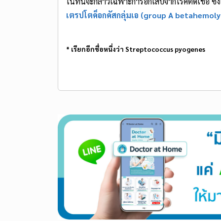
ในที่นี้จะกล่าวเฉพาะการอักเสบจากโรคติดเชื้อ ซึ
เตรปโตค็อกคัสกลุ่มเอ (group A betahemoly
* เรียกอีกชื่อหนึ่งว่า Streptococcus pyogenes