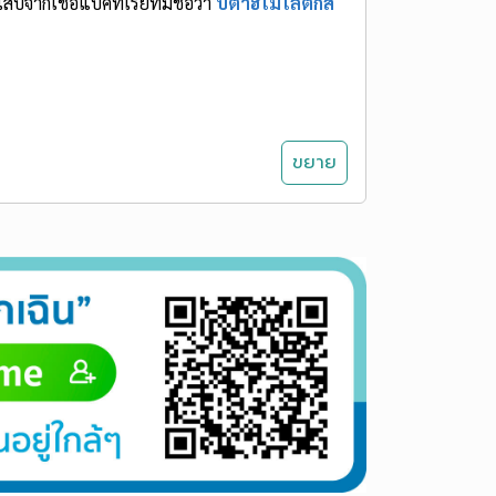
บจากเชื้อแบคทีเรียที่มีชื่อว่า
บีตาฮีโมไลติกส