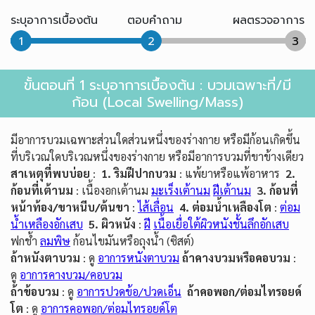
ระบุอาการเบื้องต้น
ตอบคำถาม
ผลตรวจอาการ
1
2
3
ขั้นตอนที่ 1 ระบุอาการเบื้องต้น : บวมเฉพาะที่/มี
ก้อน (Local Swelling/Mass)
มีอาการบวมเฉพาะส่วนใดส่วนหนึ่งของร่างกาย หรือมีก้อนเกิดขึ้น
ที่บริเวณใดบริเวณหนึ่งของร่างกาย หรือมีอาการบวมที่ขาข้างเดียว
สาเหตุที่พบบ่อย
:
1. ริมฝีปากบวม
: แพ้ยาหรือแพ้อาหาร
2.
ก้อนที่เต้านม
: เนื้องอกเต้านม
มะเร็งเต้านม
ฝีเต้านม
3. ก้อนที่
หน้าท้อง/ขาหนีบ/ต้นขา
:
ไส้เลื่อน
4. ต่อมน้ำเหลืองโต
:
ต่อม
น้ำเหลืองอักเสบ
5. ผิวหนัง
:
ฝี
เนื้อเยื่อใต้ผิวหนังชั้นลึกอักเสบ
ฟกช้ำ
ลมพิษ
ก้อนไขมันหรือถุงน้ำ (ซิสต์)
ถ้าหนังตาบวม
: ดู
อาการหนังตาบวม
ถ้าคางบวมหรือคอบวม
:
ดู
อาการคางบวม/คอบวม
ถ้าข้อบวม
: ดู
อาการปวดข้อ/ปวดเอ็น
ถ้าคอพอก/ต่อมไทรอยด์
โต
: ดู
อาการคอพอก/ต่อมไทรอยด์โต